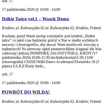
sob.
17
17 października 2020 @ 10:00
-
14:00
Dzikie Tańce vol.1 – Waack Doma
Kraków, ul. Kalwaryjska 62
ul. Kalwaryjska 62, Kraków, Poland
Kochani, przed Wami szereg warsztatów pod tytułem „Dzikie
tańce” co jakiś czas będziemy gościć u Nas w studio wybitnych
tancerzy i choreografów, aby dawać Wam możliwość rozwoju u
najlepszych! Na pierwszy ogień postanowiliśmy ściągnąć dla Was
cudowną i jedyną DOMINIKĘ JAŁOSZYŃSKĄ. KIEDY?17
października 2020r.10:00-11:30 (technika/teoria)11:30-13:00
(choreografia) GDZIE?Wild Dance Academyul.Floriańska 18 (3
piętro) ZA ILE?Early birds...
sob.
17
17 października 2020 @ 10:00
-
14:00
POWRÓT DO WILDA!
Kraków, ul. Kalwaryjska 62
ul. Kalwaryjska 62, Kraków, Poland