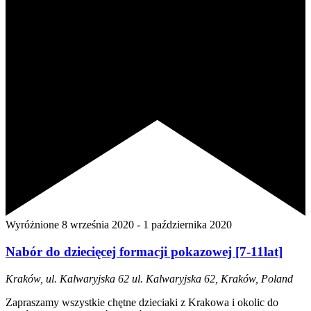
Wyróżnione
8 września 2020
-
1 października 2020
Nabór do dziecięcej formacji pokazowej [7-11lat]
Kraków, ul. Kalwaryjska 62
ul. Kalwaryjska 62, Kraków, Poland
Zapraszamy wszystkie chętne dzieciaki z Krakowa i okolic do