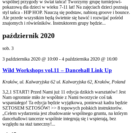
wspólnej przygody w świat tańca! Tworzymy grupę turniejowi-
pokazową dla dzieci w wieku 7-11 lat! Na zajęciach dzieci poznają
styl tańca - HIP HOP. Nauczą się podstaw, nabiorą groove i bounce.
Ale przede wszystkim będą świetnie się bawić i rozwijać pośród
znajomych i rówieśników. Instruktorem grupy będzie...
październik 2020
sob.
3
3 października 2020 @ 10:00
-
4 października 2020 @ 16:00
Wild Workshops vol.11 – Dancehall Link Up
Kraków, ul. Kalwaryjska 62
ul. Kalwaryjska 62, Kraków, Poland
3,2,1 START! Przed Nami już 11 edycja dzikich warsztatów! Jest
Nam ogromnie miło że wspólnie z Nami tworzycie coś tak
wspaniałego! Ta edycja będzie wyjątkowa, ponieważ kadra będzie
SZTOSEM SZTOSÓW! >> 8 topowych polskich instruktorów.
„Celem wydarzenia jest zbudowanie wspólnego gruntu, na którym
dancehallowi tancerze wspólnie integrują się i wspierają, bez
względu na staż taneczny!...