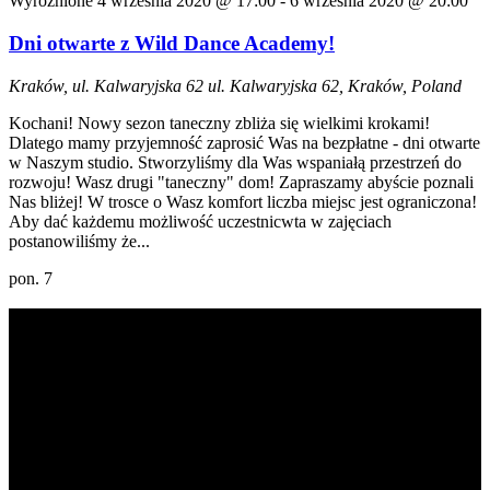
Wyróżnione
4 września 2020 @ 17:00
-
6 września 2020 @ 20:00
Dni otwarte z Wild Dance Academy!
Kraków, ul. Kalwaryjska 62
ul. Kalwaryjska 62, Kraków, Poland
Kochani! Nowy sezon taneczny zbliża się wielkimi krokami!
Dlatego mamy przyjemność zaprosić Was na bezpłatne - dni otwarte
w Naszym studio. Stworzyliśmy dla Was wspaniałą przestrzeń do
rozwoju! Wasz drugi "taneczny" dom! Zapraszamy abyście poznali
Nas bliżej! W trosce o Wasz komfort liczba miejsc jest ograniczona!
Aby dać każdemu możliwość uczestnicwta w zajęciach
postanowiliśmy że...
pon.
7