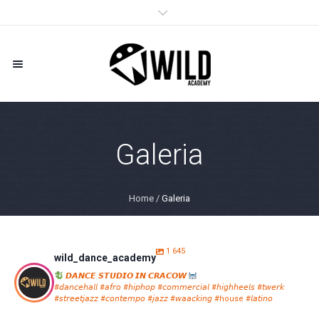
Galeria
Home
/
Galeria
1 645
wild_dance_academy
𝘿𝘼𝙉𝘾𝙀 𝙎𝙏𝙐𝘿𝙄𝙊 𝙄𝙉 𝘾𝙍𝘼𝘾𝙊𝙒
#𝘥𝘢𝘯𝘤𝘦𝘩𝘢𝘭𝘭 #𝘢𝘧𝘳𝘰 #𝘩𝘪𝘱𝘩𝘰𝘱 #𝘤𝘰𝘮𝘮𝘦𝘳𝘤𝘪𝘢𝘭 #𝘩𝘪𝘨𝘩𝘩𝘦𝘦𝘭𝘴 #𝘵𝘸𝘦𝘳𝘬
#𝘴𝘵𝘳𝘦𝘦𝘵𝘫𝘢𝘻𝘻 #𝘤𝘰𝘯𝘵𝘦𝘮𝘱𝘰 #𝘫𝘢𝘻𝘻 #𝘸𝘢𝘢𝘤𝘬𝘪𝘯𝘨 #house #𝘭𝘢𝘵𝘪𝘯𝘰