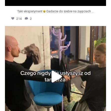
Taki eksperyment
Gadacie do siebie na zajęciach
…
214
2
wild_dance_academy
Lip 24