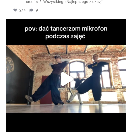
credits: ?. Wszystkiego Najlepszego z okazji
…
244
9
wild_dance_academy
Lip 25