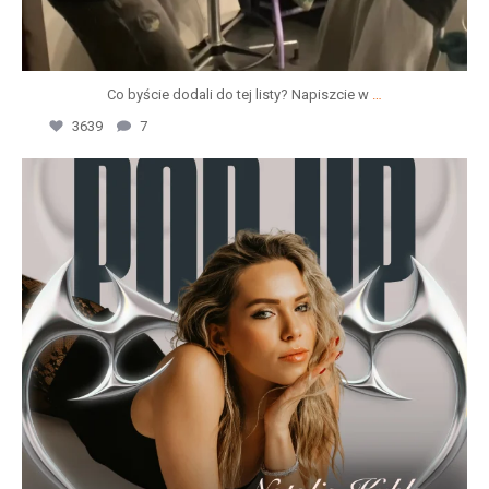
Co byście dodali do tej listy? Napiszcie w
…
3639
7
wild_dance_academy
Lip 23