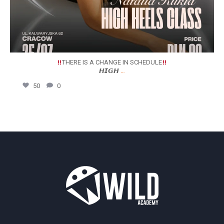
THERE IS A CHANGE IN SCHEDULE
𝙃𝙄𝙂𝙃
…
50
0