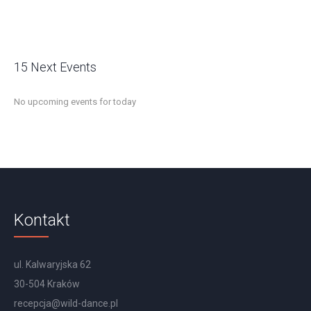
15 Next Events
No upcoming events for today
Kontakt
ul. Kalwaryjska 62
30-504 Kraków
recepcja@wild-dance.pl