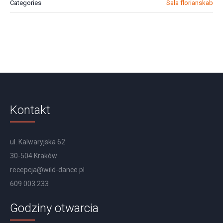
Categories
Sala florianskab
Kontakt
ul. Kalwaryjska 62
30-504 Kraków
recepcja@wild-dance.pl
609 003 233
Godziny otwarcia