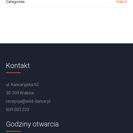
Categories
Sala C
Kontakt
ul. Kalwaryjska 62
30-504 Kraków
recepcja@wild-dance.pl
609 003 233
Godziny otwarcia