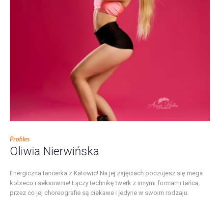
Profiles
Oliwia Nierwińska
Energiczna tancerka z Katowic! Na jej zajęciach poczujesz się mega
kobieco i seksownie! Łączy technikę twerk z innymi formami tańca,
przez co jej choreografie są ciekawe i jedyne w swoim rodzaju.