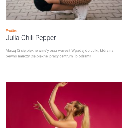
Profiles
Julia Chili Pepper
Marzą Ci się piękne wine'y oraz waves? Wpadaj do Julki, która na
pewno nauczy Cię pięknej pracy centrum i biodrami!