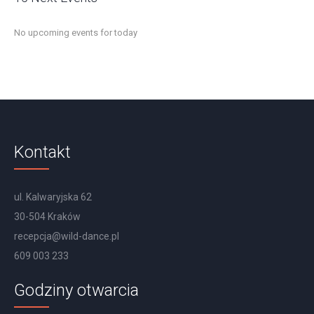
No upcoming events for today
Kontakt
ul. Kalwaryjska 62
30-504 Kraków
recepcja@wild-dance.pl
609 003 233
Godziny otwarcia