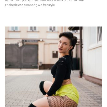
wyizolować pracę pośladków oraz waistline. Dodatkowo
zdobędziesz swobodę we freestylu.